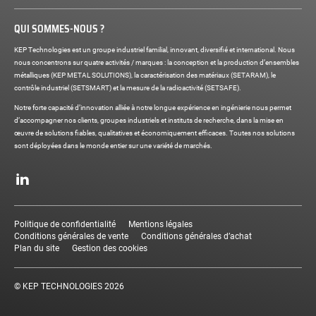
QUI SOMMES-NOUS ?
KEP Technologies est un groupe industriel familial, innovant, diversifié et international. Nous
nous concentrons sur quatre activités / marques : la conception et la production d’ensembles
métalliques (KEP METAL SOLUTIONS), la caractérisation des matériaux (SETARAM), le
contrôle industriel (SETSMART) et la mesure de la radioactivité (SETSAFE).
Notre forte capacité d’innovation alliée à notre longue expérience en ingénierie nous permet
d’accompagner nos clients, groupes industriels et instituts de recherche, dans la mise en
œuvre de solutions fiables, qualitatives et économiquement efficaces. Toutes nos solutions
sont déployées dans le monde entier sur une variété de marchés.
Réseaux
sociaux
LinkedIn
Liens
légaux
Politique de confidentialité
Mentions légales
Conditions générales de vente
Conditions générales d’achat
Plan du site
Gestion des cookies
© KEP TECHNOLOGIES 2026