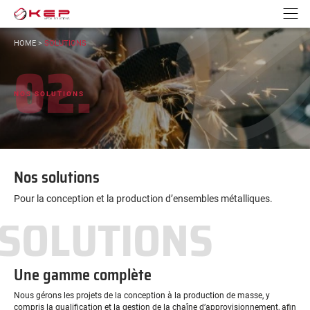
Aller au contenu
Aller à la navigation
N
VOUS
HOME
>
SOLUTIONS
ÊTES
02.
ICI :
NOS SOLUTIONS
Nos solutions
Pour la conception et la production d’ensembles métalliques.
SOLUTIONS
Une gamme complète
Nous gérons les projets de la conception à la production de masse, y
compris la qualification et la gestion de la chaîne d’approvisionnement, afin