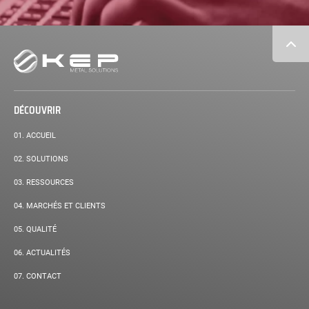
Navigation
secondaire
DÉCOUVRIR
01.
ACCUEIL
PAGE
02.
SOLUTIONS
COURANTE :
03.
RESSOURCES
04.
MARCHÉS ET CLIENTS
05.
QUALITÉ
06.
ACTUALITÉS
07.
CONTACT